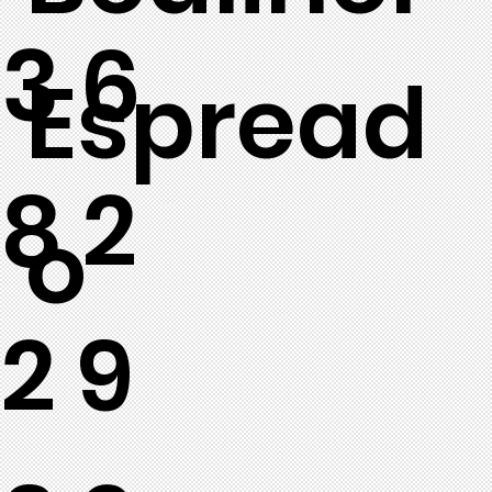
36
Espread
82
o
29