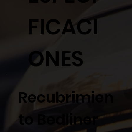
FICACI
ONES
Recubrimien
to Bedliner