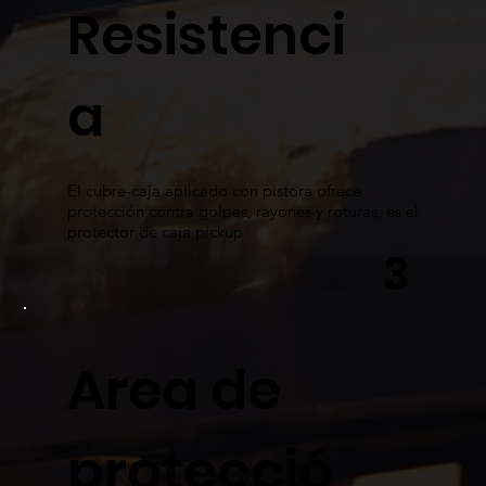
Resistenci
a
El cubre-caja aplicado con pistora ofrece
protección contra golpes, rayones y roturas, es el
protector de caja pickup
3
Area de
protecció