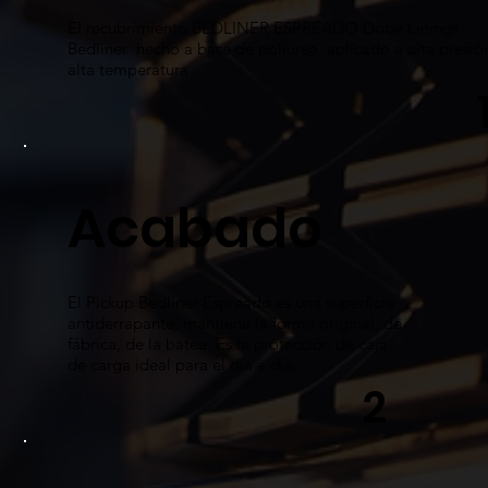
El recubrimiento BEDLINER ESPREADO Dobe Linings
Bedliner hecho a base de poliurea, aplicado a alta presió
alta temperatura
Acabado
El Pickup Bedliner Espreado es una superficie
antiderrapante, mantiene la forma original, de
fábrica, de la batea. Es la protección de caja
de carga ideal para el día a día.
2