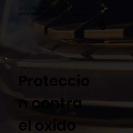
El Pick-Up Bedliner Espreado ofrece
protección de larga vida y duración.
5
Proteccio
n contra
el oxido