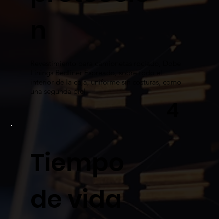
n
Revestimiento para camionetas rociado, Dobe
Linings Bedliner Espreado, sobre todo el
interior de la caja, uniforme sin costuras, como
una segunda piel
4
Tiempo
de vida