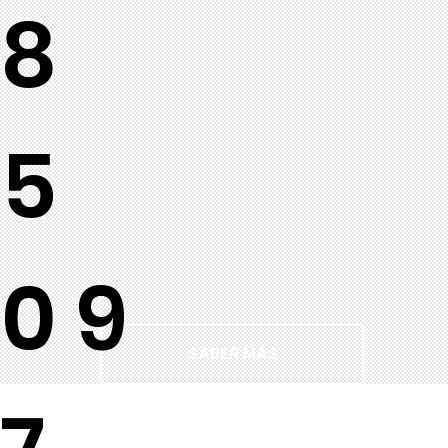
8
5
09
SABER MÁS