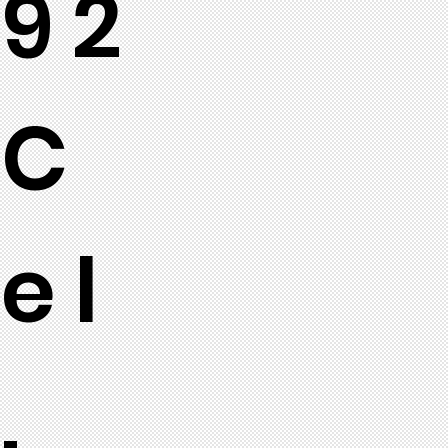
92
C
el
.