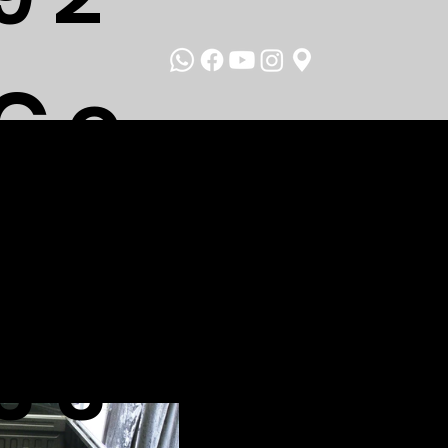
Ce
l.
33