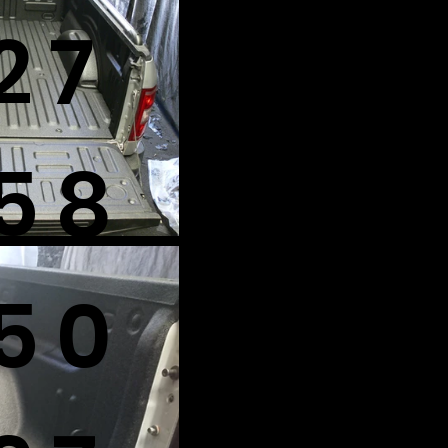
27
58
50