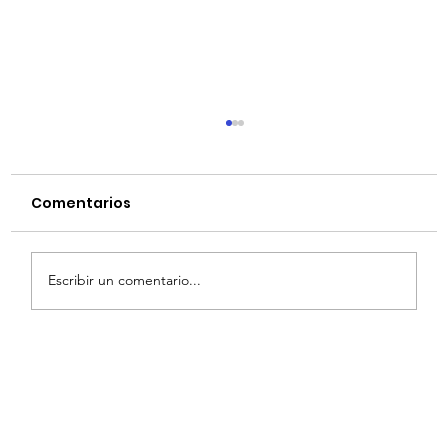
Comentarios
Escribir un comentario...
¡Descubre la Potencia y
Versatilidad de la Ford F150!