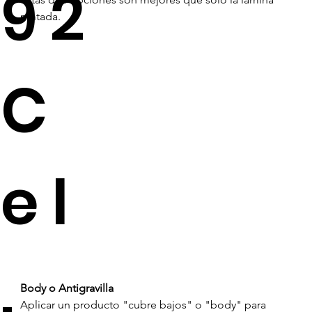
92
pintada.
C
el
.
Body o Antigravilla
Aplicar un producto "cubre bajos" o "body" para 